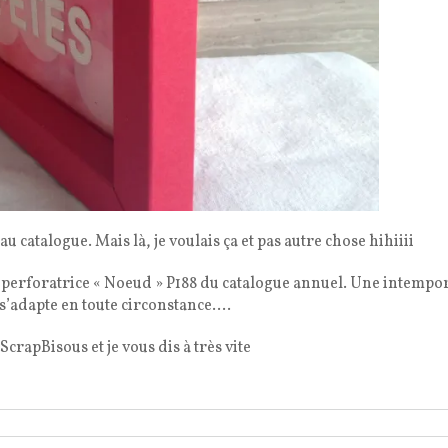
au catalogue. Mais là, je voulais ça et pas autre chose hihiiii
ma perforatrice « Noeud » P188 du catalogue annuel. Une intempo
i s’adapte en toute circonstance….
 ScrapBisous et je vous dis à très vite