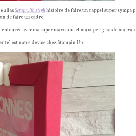
e alias
Scrap with steph
histoire de faire un rappel super sympa 
çon de faire un cadre.
n entourée avec ma super marraine et ma super grande marrain
er tel est notre devise chez Stampin Up