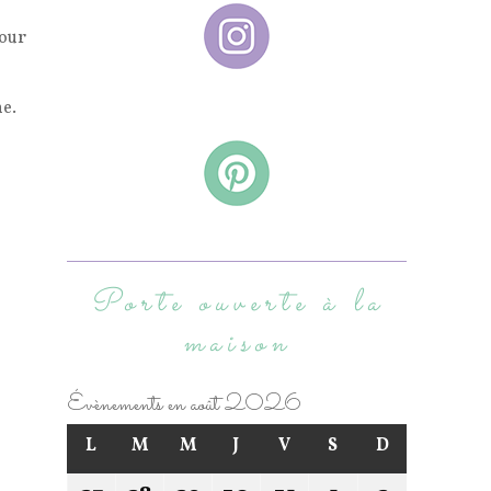
pour
e.
Porte ouverte à la
maison
Évènements en août 2026
L
M
M
J
V
S
D