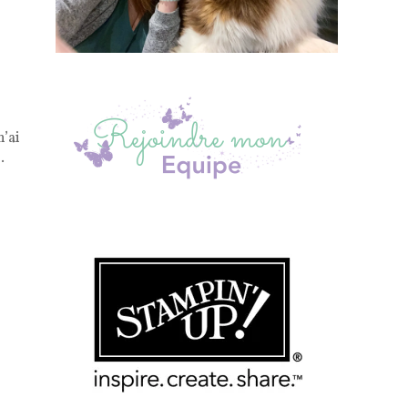
n’ai
…