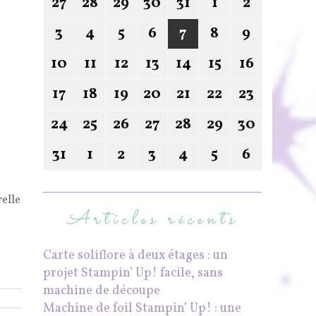
27
28
29
30
31
1
2
3
4
5
6
7
8
9
10
11
12
13
14
15
16
17
18
19
20
21
22
23
24
25
26
27
28
29
30
31
1
2
3
4
5
6
relle
Articles récents
Carte soliflore à deux étages : un
projet Stampin’ Up! facile, sans
machine de découpe
Machine de foil Stampin’ Up! : une