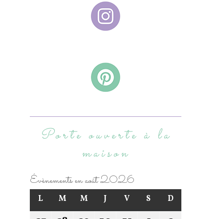
Porte ouverte à la
maison
Évènements en août 2026
L
M
M
J
V
S
D