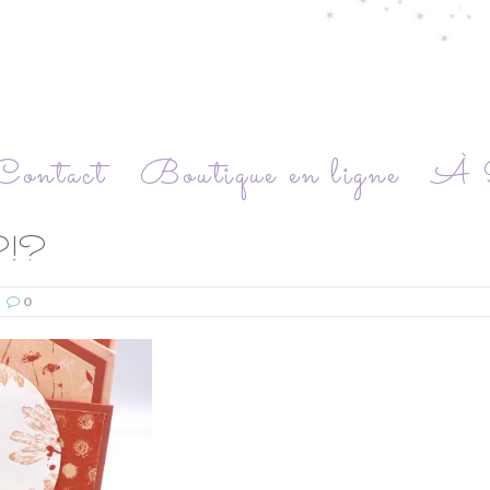
Contact
Boutique en ligne
À P
re?!?
0