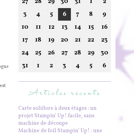
27
28
29
30
31
1
2
3
4
5
6
7
8
9
10
11
12
13
14
15
16
17
18
19
20
21
22
23
24
25
26
27
28
29
30
31
1
2
3
4
5
6
logue
est
Articles récents
Carte soliflore à deux étages : un
projet Stampin’ Up! facile, sans
machine de découpe
Machine de foil Stampin’ Up! : une