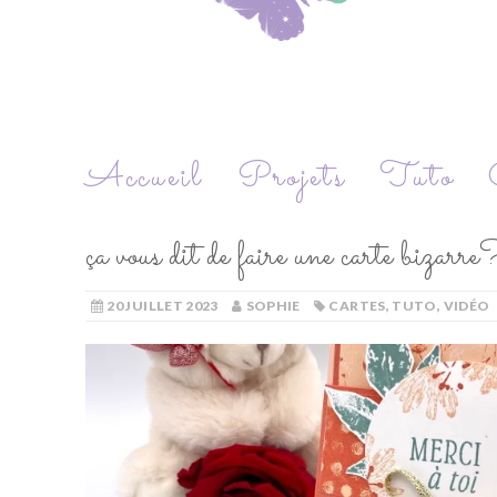
Accueil
Projets
Tuto
ça vous dit de faire une carte bizar
20 JUILLET 2023
SOPHIE
CARTES
,
TUTO
,
VIDÉO