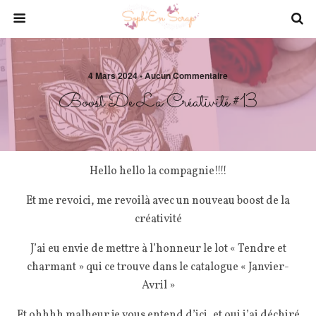
4 Mars 2024 • Aucun Commentaire
Boost De La Créativité #13
Hello hello la compagnie!!!!
Et me revoici, me revoilà avec un nouveau boost de la
créativité
J’ai eu envie de mettre à l’honneur le lot « Tendre et
charmant » qui ce trouve dans le catalogue « Janvier-
Avril »
Et ohhhh malheur je vous entend d’ici, et oui j’ai déchiré