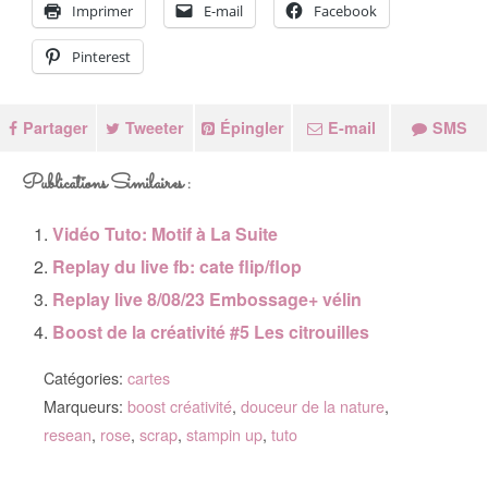
Imprimer
E-mail
Facebook
Pinterest
Partager
Tweeter
Épingler
E-mail
SMS
Publications Similaires :
Vidéo Tuto: Motif à La Suite
Replay du live fb: cate flip/flop
Replay live 8/08/23 Embossage+ vélin
Boost de la créativité #5 Les citrouilles
Catégories:
cartes
Marqueurs:
boost créativité
,
douceur de la nature
,
resean
,
rose
,
scrap
,
stampin up
,
tuto