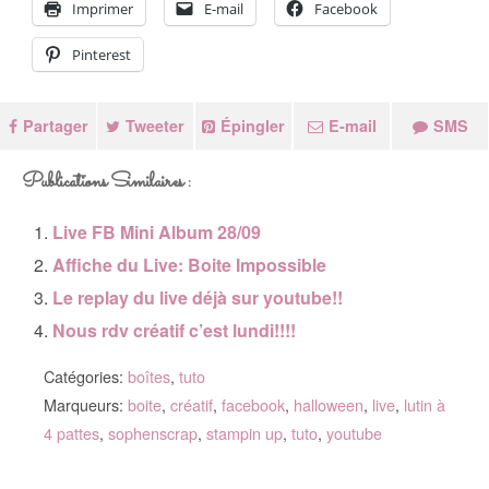
Imprimer
E-mail
Facebook
Pinterest
Partager
Tweeter
Épingler
E-mail
SMS
Publications Similaires :
Live FB Mini Album 28/09
Affiche du Live: Boite Impossible
Le replay du live déjà sur youtube!!
Nous rdv créatif c’est lundi!!!!
Catégories:
boîtes
,
tuto
Marqueurs:
boite
,
créatif
,
facebook
,
halloween
,
live
,
lutin à
4 pattes
,
sophenscrap
,
stampin up
,
tuto
,
youtube